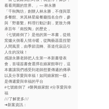
看看周圍的世界。」― 林永勝
「千秋陶坊」創辦人林永勝，不僅與眾
多餐館、米其林星級餐廳指名合作，參
與「野臺繫」料理行動計劃，更致力傳
承百年「南投陶」的歷史，
《七號錐倒了》是他的第一本書，從燒
窯爐火側看人情冷暖，從陶藝器皿捏塑
人間風景，由季節流轉、茶道侘寂品引
人生的況味！
感謝永勝老師把人生第一本新書發表
會，首場簽書會選擇在娘家館舉行，這
本書讓我們感受到老師想要傳遞的傳𠄘
以及分享愛與幸福！如同娘家館一樣，
是傳遞愛與幸福的平台
#七號錐倒了
#磐興娘家館
#分享愛與幸
福
///了解更多///
➜新案資訊：