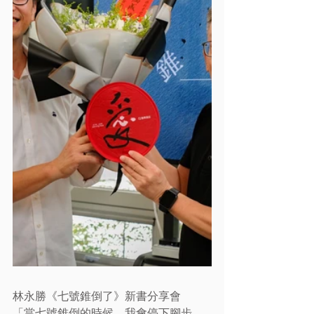
林永勝《七號錐倒了》新書分享會
「當七號錐倒的時候，我會停下腳步，