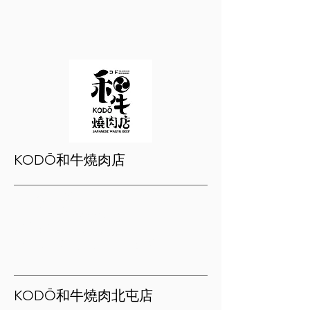
KODŌ和牛燒肉店
【 磐興家族】
1. 結帳時出示磐興APP I-SHARE卡
可享有95折優惠。
*不能與其他優惠一起使用
KODŌ和牛燒肉北屯店