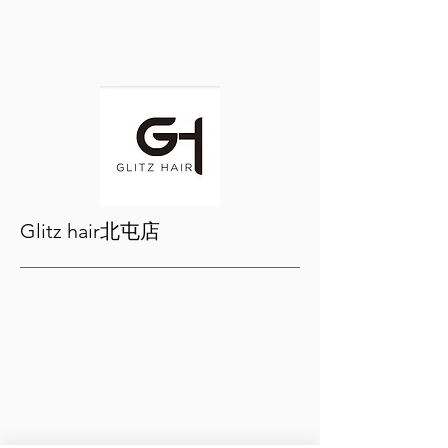
Glitz hair北屯店
【 磐興家族】
1. 結帳時出示磐興APP I-SHARE卡
染護 or 燙護 85折
燙染護 三項一起 8折。
*以上優惠需指定設計師-維克、
wiko才可享有優惠內容。