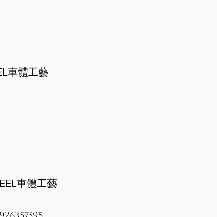
EEL車體工藝
 磐興家族】
.結帳時出示磐興APP I-SHARE卡可享有精緻洗車折200元
服務項目及活動皆打9折。
FEEL車體工藝
406台中市北屯區崇德八路一段199號199-1號
926357595