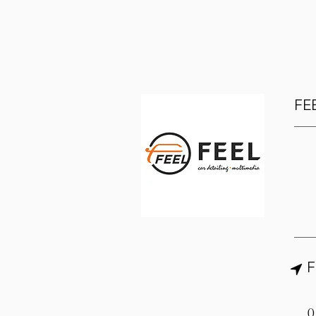
F
【
1
他
0