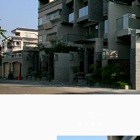
寬一
透天系列