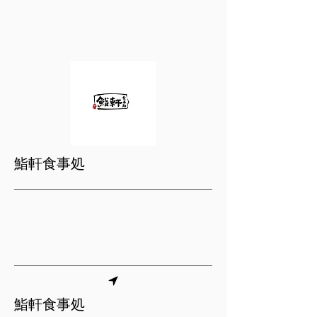
鮨軒食事処
【 磐興家族】
1.結帳時出示磐興APP I-SHARE卡可
享有消費95折優惠。
鮨軒食事処