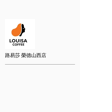
路易莎 榮德山西店
【 磐興家族】
1. 結帳時出示磐興I-SHARE卡享9折
優惠。
(已有優惠產品，則不重複折扣)