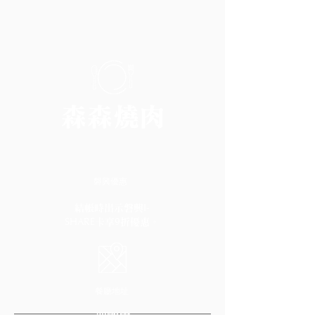
森森燒肉
​磐興優惠
I-
結帳時出示磐興
SHARE
9
卡享
折優惠。
​餐廳地址