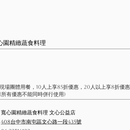
寬心園精緻蔬食料理
 磐興家族】
 現場內用出示磐興I-SHARE卡消費滿500元，即可獲得50
折抵劵1張；消費滿1000元，可獲得2張，以此類推。
50元用餐折抵劵限下次用餐消費時折抵)
 現場團體用餐，10人上享85折優惠，20人以上享8折優
所有優惠不能同時併行使用)
寬心園精緻蔬食料理 文心公益店
408台中市南屯區文心路一段435號