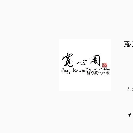
​
【
1.
餐
(
2.
(